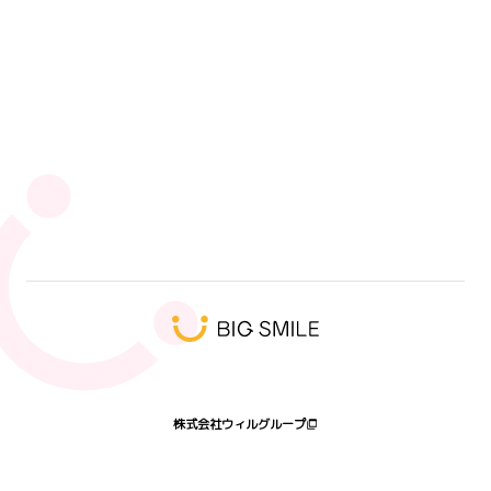
人気タグ
エンジニア
未経験
SI
SI事業部
キックオフ
ウィルオブワーク
キャリアアップ
9ブロック
営業
ウィル・スイッチ
ハート会の日2026
髭
プログラミング体験会
受賞者
株式会社ウィルグループ