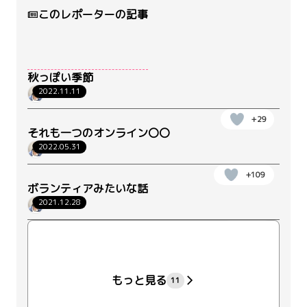
このレポーターの記事
秋っぽい季節
2022.11.11
仲村
+29
それも一つのオンライン〇〇
2022.05.31
仲村
+109
ボランティアみたいな話
2021.12.28
仲村
+20
もっと見る
11