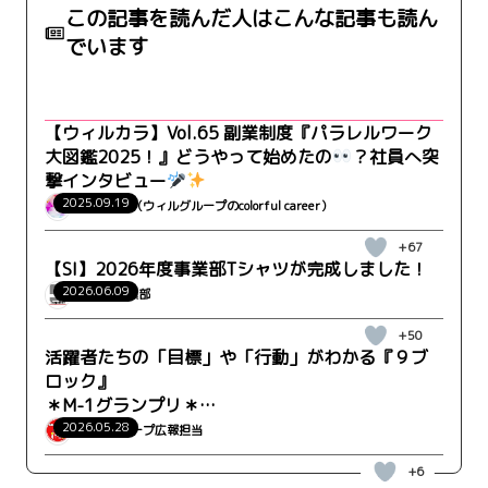
この記事を読んだ人はこんな記事も読ん
でいます
【ウィルカラ】Vol.65 副業制度『パラレルワーク
大図鑑2025！』どうやって始めたの
？社員へ突
撃インタビュー
2025.09.19
ウィルカラ（ウィルグループのcolorful career）
+67
【SI】2026年度事業部Tシャツが完成しました！
2026.06.09
WRK_SI事業部
+50
活躍者たちの「目標」や「行動」がわかる『９ブ
ロック』
＊M-1グランプリ＊
WRK-CO トータルスタッフィング営業部 山口さん
2026.05.28
ウィルグループ広報担当
+6