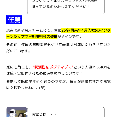
つづいてウィルグループでどんな任務を
担っているのかおしえてください！
任務
現在は新卒採用チームにて、主に
25卒(再来年4月入社)のインタ
ーンシップや早期説明会の登壇
がメインです。
その他、媒体の管理業務も併せて母集団形成に関わらせていた
だいています。
兎にも角にも、
”就活性をポジティブに”
という人事MISSIONを
達成・実現させるために魂を燃やしています！
異動して既に半年近く経つのですが、毎日が刺激的すぎて感覚
は２秒でしたね。。(笑)
感覚２秒・・・！