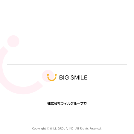
人気タグ
エンジニア
未経験
SI
SI事業部
キックオフ
ウィルオブワーク
キャリアアップ
9ブロック
営業
ウィル・スイッチ
ハート会の日2026
髭
プログラミング体験会
受賞者
株式会社ウィルグループ
Copyright © WILL GROUP, INC. All Rights Reserved.