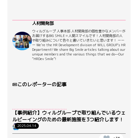
人材開発部
ウィルグループ 人事本部 人材開発部の個性豊かなメンバーが
お届けするBIG SMILE＝人開スマイルです！人材開発部の人
や取り組みについて色々と書いていきたいと思います！ ーー
ー We’re the HR Development division of WILL GROUP’s HR
Department! We share Big Smile articles talking about our
unique members and the various things that we do—Our
“HRDev Smile”!
このレポーターの記事
【事例紹介】ウィルグループで取り組んでいるウェ
ルビーイングのための最新施策を3つ紹介します！
2025.04.14
人材開発部