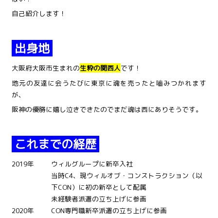
自己紹介します！
出身地
大阪府大阪市生まれの
生粋の関西人
です！
地元の友達に会うたびに東京に魂を売ったと嚙みつかれます
が、
阪神の優勝に嬉し泣きできたのでまだ魂は西にありそうです。
これまでの経歴
2019年
ウィルグループに新卒入社
当時C4、現ウィルオブ・コンストラクション（以
下CON）に初の新卒として配属
未経験者派遣の立ち上げに参画
2020年
CON専門職新卒派遣の立ち上げに参画