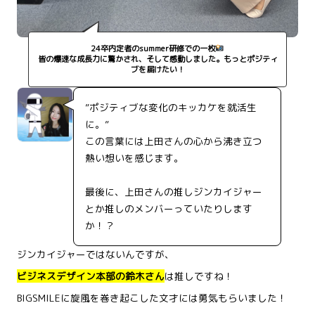
24卒内定者のsummer研修での一枚
皆の爆速な成長力に驚かされ、そして感動しました。もっとポジティ
ブを届けたい！
”ポジティブな変化のキッカケを就活生
に。”
この言葉には上田さんの心から沸き立つ
熱い想いを感じます。
最後に、上田さんの推しジンカイジャー
とか推しのメンバーっていたりします
か！？
ジンカイジャーではないんですが、
ビジネスデザイン本部の鈴木さん
は推しですね！
BIGSMILEに旋風を巻き起こした文才には勇気もらいました！