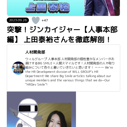
2023.09.26
+47
突撃！ジンカイジャー【人事本部
編】 上田泰裕さんを徹底解剖！
人材開発部
ウィルグループ 人事本部 人材開発部の個性豊かなメンバーがお
届けするBIG SMILE＝人開スマイルです！人材開発部の人や取り
組みについて色々と書いていきたいと思います！ ーーー We’re
the HR Development division of WILL GROUP’s HR
Department! We share Big Smile articles talking about our
unique members and the various things that we do—Our
“HRDev Smile”!