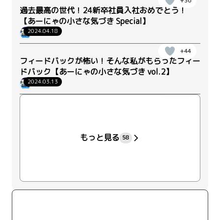
+36
過去最高の世代！24新卒社員入社おめでとう！
【あーにゃの小さな気づき Special】
2024.04.18
人材開発部
+44
フィードバックが怖い！そんな私がもらったフィー
ドバック【あーにゃの小さな気づき vol.2】
2024.03.13
人材開発部
+43
もっと見る
58