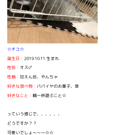
☆チコ☆
誕生日：
2019.10.11 生まれ
性別：
オス♂
性格：
甘えん坊、やんちゃ
好きな食べ物：
パパイヤのお菓子、草
好きなこと：
精一杯遊ぶこと☆
っていう感じで、、、、、、
どうですか？？
可愛いでしょ～～～☆☆