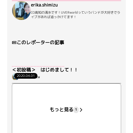
erika.shimizu
CO高知の清水です！UVERworldっていうバンドが大好きでラ
イブがあれば追っかけてます！
このレポーターの記事
＜初投稿＞ はじめまして！！
2020.04.01
erika.shimizu
+38
もっと見る
1