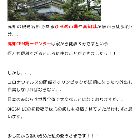
高知の観光名所である
ひろめ市場
や
高知城
が家から徒歩約7
分、、
高知CRM第一センター
は家から徒歩３分ですという
何とも便利すぎるところに住むことができましたっ！！！
しかし、、、
コロナウイルスの関係でオリンピックが延期になったり外出も
自粛しなければならない、、
日本のみならず世界全体で大変なことになておりますが、、
BIGSMILEの初投稿では心の癒しを投稿させていただければと思
います。
少し前から飼い始めた私の愛うさぎです！！！