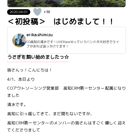
2020.04.01
+38
＜初投稿＞ はじめまして！！
erika.shimizu
CO高知の清水です！UVERworldっていうバンドが大好きでライ
ブがあれば追っかけてます！
うさぎを飼い始めましたっ☆
皆さんっ！こんにちは！
4/1、本日より
COアウトソーシング営業部 高知CRM第一センター配属になり
ました
清水です。
高知に引っ越してきて、まだ間もないですが、
高知CRM第一センターのメンバーの皆さんはすごく優しく迎え
てくださりまして