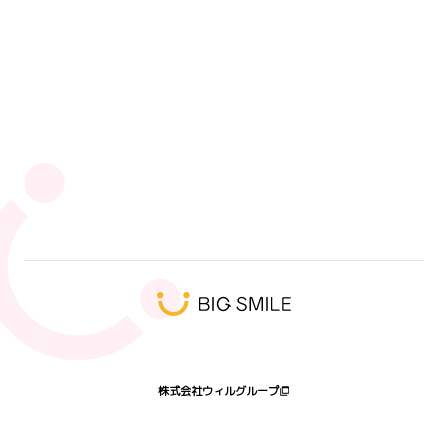
人気タグ
エンジニア
未経験
SI
SI事業部
キックオフ
ウィルオブワーク
キャリアアップ
9ブロック
営業
ウィル・スイッチ
ハート会の日2026
髭
プログラミング体験会
受賞者
株式会社ウィルグループ