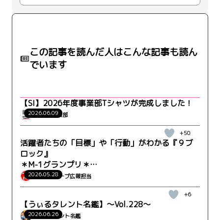
この記事を読んだ人はこんな記事も読ん
でいます
【SI】2026年度事業部Tシャツが完成しました！
2026.06.09
WRK_SI事業部
+50
活躍者たちの「目標」や「行動」がわかる『９ブ
ロック』
＊M-1グランプリ＊
WRK-CO トータルスタッフィング営業部 山口さん
2026.05.28
ウィルグループ広報担当
+6
【うぃるタレント名鑑】～Vol.228～
2026.06.26
うぃるタレント名鑑