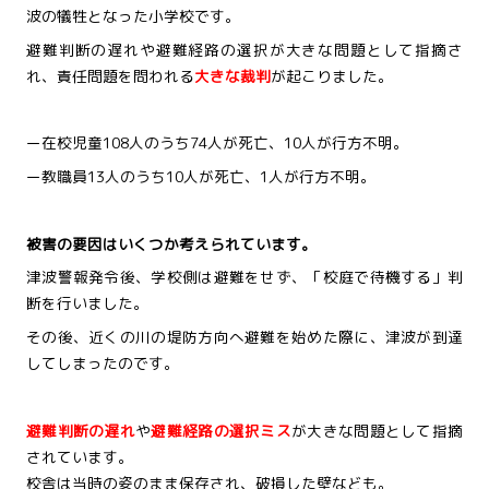
波の犠牲となった小学校です。
避難判断の遅れや避難経路の選択が大きな問題として指摘さ
れ、責任問題を問われる
大きな裁判
が起こりました。
ー在校児童108人のうち74人が死亡、10人が行方不明。
ー教職員13人のうち10人が死亡、1人が行方不明。
被害の要因はいくつか考えられています。
津波警報発令後、学校側は避難をせず、「校庭で待機する」判
断を行いました。
その後、近くの川の堤防方向へ避難を始めた際に、津波が到達
してしまったのです。
避難判断の遅れ
や
避難経路の選択ミス
が大きな問題として指摘
されています。
校舎は当時の姿のまま保存され、破損した壁なども。