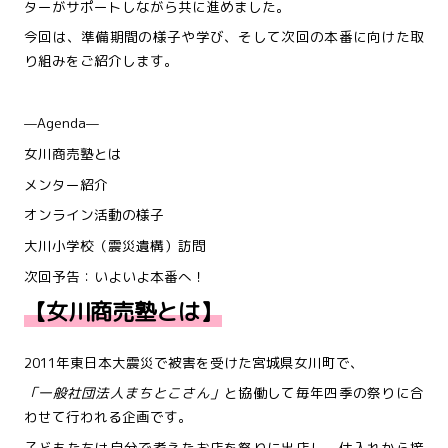
ターがサポートしながら共に進めました。
今回は、準備期間の様子や学び、そして次回の本番に向けた取
り組みをご紹介します。
—Agenda—
女川商売塾とは
メンター紹介
オンライン活動の様子
大川小学校（震災遺構）訪問
次回予告：いよいよ本番へ！
【女川商売塾とは】
2011年東日本大震災で被害を受けた宮城県女川町で、
「一般社団法人まちとこさん」
と協働して
毎年四季の祭りに合
わせて行われる企画です。
子どもたちは自分で考えたお店を祭りに出店し、仕入れから接