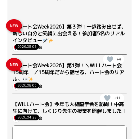
【ハート会Week2026】第３弾！一歩踏み出せば、
新しい自分と笑顔に出会える！参加者5名のリアル
インタビュー
2026.08.05
WILLハート会
+4
【ハート会Week2026】第1弾！＼WILLハート会
15周年！／15周年だから話せる、ハート会のリア
ル。
2026.08.03
WILLハート会
+11
【WILLハート会】今年も大槌臨学舎を訪問！中高
生に向けて、しくじり先生の授業を開催しました！
2026.04.22
WILLハート会
+7