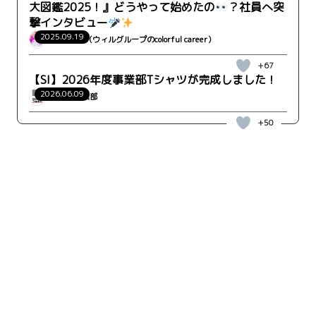
大図鑑2025！』どうやって始めたの
？社員へ突
撃インタビュー
2025.09.19
ウィルカラ（ウィルグループのcolorful career）
+67
【SI】2026年度事業部Tシャツが完成しました！
2026.06.09
WRK_SI事業部
+50
キーワード検索
検索