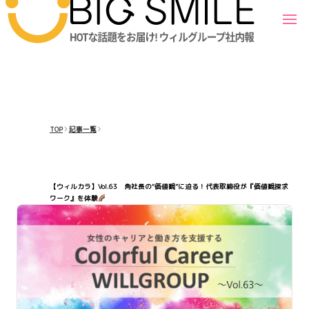
TOP
記事一覧
【ウィルカラ】Vol.63 角社長の“価値観”に迫る！代表取締役が『価値観探求
ワーク』を体験