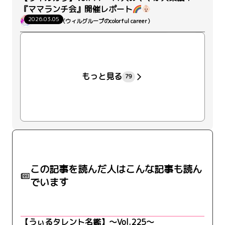
『ママランチ会』開催レポート
2026.03.05
ウィルカラ（ウィルグループのcolorful career）
+21
もっと見る
79
この記事を読んだ人はこんな記事も読ん
でいます
【うぃるタレント名鑑】～Vol.225～