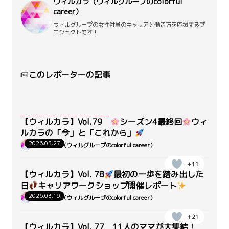
ウィルカラ（ウィルグループのcolorful
career）
ウィルグループの女性社員のキャリアと働き方を応援するプ
ロジェクトです！
このレポーターの記事
【ウィルカラ】Vol.79
シーズン4最終回
ウィ
ルカラの「今」と「これから」
2026.03.27
ウィルカラ（ウィルグループのcolorful career）
+11
【ウィルカラ】Vol. 78
最初の一歩を踏み出した
日
キャリアワークショップ開催レポート
2026.03.19
ウィルカラ（ウィルグループのcolorful career）
+21
【ウィルカラ】Vol. 77 11人のママが大集結！