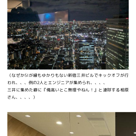
（なぜかSIが縁もゆかりもない新宿三井ビルでキックオフが行
われ、、、例の2人とエンジニアが集められ、、、、
三井に集めた癖に『俺高いとこ無理やねん！』と連呼する相原
さん、、、、）