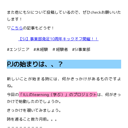
また他にもSIについて投稿しているので、ぜひcheckお願いいた
します！
▽
こちら
の記事もどうぞ！
【SI】事業部発足10周年キックオフ開催！！
#エンジニア #未経験 ＃経験者 #SI事業部
PJの始まりは、、？
新しいことが始まる時には、何かきっかけがあるものですよ
ね。
今回の
「ILLのlearning（学ぶ）」のプロジェクト
は、何がきっ
かけで始動したのでしょうか。
きっかけを覗いてみましょう。
時を遡ること数カ月前。。。
＝＝＝＝＝＝＝＝＝