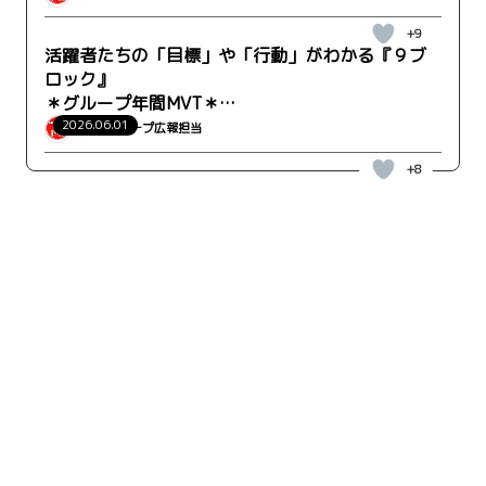
+9
活躍者たちの「目標」や「行動」がわかる『９ブ
ロック』
＊グループ年間MVT＊
WRK-CO事業部 営業推進部 沖縄支店
2026.06.01
ウィルグループ広報担当
+8
キーワード検索
検索