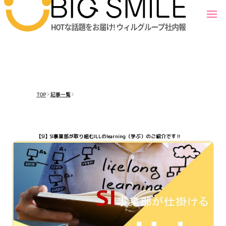
TOP
記事一覧
【SI】SI事業部が取り組むILLのlearning（学ぶ）のご紹介です‼