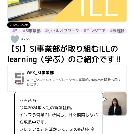
2024.12.26
SI
SI事業部
ウィルオブワーク
エンジニア
未経験
+263
【SI】SI事業部が取り組むILLの
learning（学ぶ）のご紹介です‼
WRK_SI事業部
WRK_システムインテグレーション事業部のTopicsを随時お届け
します。
立石彩乃
今年2024年入社の新卒社員。
インフラ営業Gに所属し、日々模索しなが
ら成長中です。
フレッシュさを活かして、SIの魅力を全