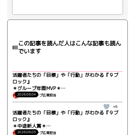
この記事を読んだ人はこんな記事も読ん
でいます
活躍者たちの「目標」や「行動」がわかる『９ブ
ロック』
＊グループ年間MVP＊
WRK-LC事業部-キッズケア営業部 梅本さん
2026.06.04
ウィルグループ広報担当
+6
活躍者たちの「目標」や「行動」がわかる『９ブ
ロック』
＊中途新人賞＊
WRK-GM事業部-営業部 松原さん
2026.06.03
ウィルグループ広報担当