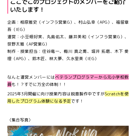
ここでこのプロジェクトのメンバーをご紹介
いたします！
企画：相原雅史（インフラ営業G）、村山弘幸（APG）、福留章
吾（IEG）
運営：小豆畑好実、丸島佑太、藤井美和（インフラ営業G）、
笹野太雅（AP営業G）
制作・授業担当：住谷竜一、梅川 真之喬、堀井 拓磨、木下 愛
理（APG）、鈴木匠、林大夢、久水里美（IEG）
なんと運営メンバーには
ベテランプログラマーから元小学校教
員
も！？すでに万全の体制！！
2025年3月開催に向け授業内容は鋭意製作中ですが
Scratchを使
用したプログラム体験になる予定
です！
〈集合写真〉