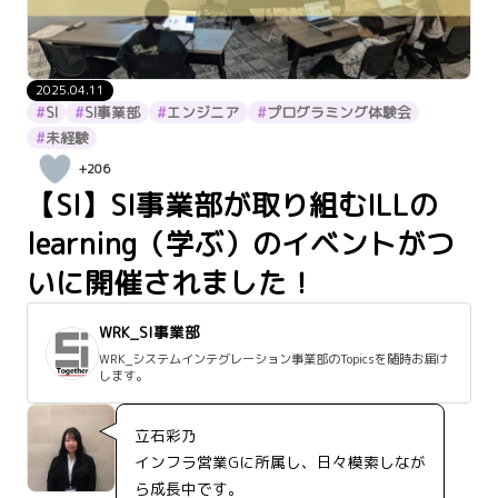
2025.04.11
SI
SI事業部
エンジニア
プログラミング体験会
未経験
+206
【SI】SI事業部が取り組むILLの
learning（学ぶ）のイベントがつ
いに開催されました！
WRK_SI事業部
WRK_システムインテグレーション事業部のTopicsを随時お届け
します。
立石彩乃
インフラ営業Gに所属し、日々模索しなが
ら成長中です。