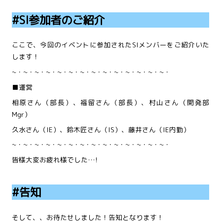
#SI参加者のご紹介
ここで、今回のイベントに参加されたSIメンバーをご紹介いた
します！
~・~・~・~・~・~・~・~・~・~・~・~・~・~・
■運営
相原さん（部長）、福留さん（部長）、村山さん（開発部
Mgr）
久水さん（IE）、鈴木匠さん（IS）、藤井さん（IE内勤）
~・~・~・~・~・~・~・~・~・~・~・~・~・~・
皆様大変お疲れ様でした…!
#告知
そして、、お待たせしました！告知となります！