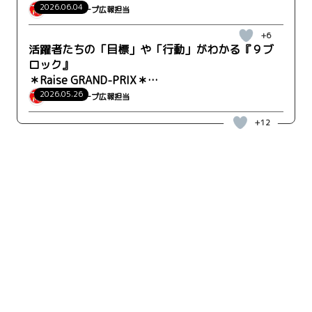
WRK-LC事業部-キッズケア営業部 梅本さん
2026.06.04
ウィルグループ広報担当
+6
活躍者たちの「目標」や「行動」がわかる『９ブ
ロック』
＊Raise GRAND-PRIX＊
WRK-FO事業部 外国人雇用支援営業部 松尾さん
2026.05.26
ウィルグループ広報担当
+12
キーワード検索
検索