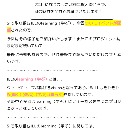
2年目になりましたが昨年度と変わらず、
SIの魅力を全力でお届けいたします！
SIで取り組むILLのlearning（学ぶ）、今回
ついにイベントが開
催
されたので、
今回はその様子をご紹介いたします！またこのプロジェクトは
まだまだ続いていて
最後に告知もあるので、ぜひ最後まで読んでいただけますと幸
いです。
~・~・~・~・~・~・~・~・~・~・~・~・~・~・
ILLの
learning（学ぶ）
とは。。
ウィルグループが掲げるvisionとなっており、WILLはそれぞれ
W(働く)I(遊ぶ)L(学ぶ)L(暮らす)
を指しています。
その中で今回はlearning（学ぶ）にフォーカスを当てたプロジ
ェクトとなっています。
~・~・~・~・~・~・~・~・~・~・~・~・~・~・
SIで取り組むILLのlearning（学ぶ）に関しては、