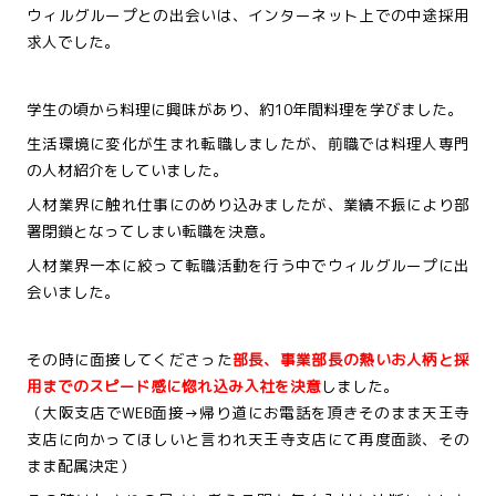
ウィルグループとの出会いは、インターネット上での中途採用
求人でした。
学生の頃から料理に興味があり、約10年間料理を学びました。
生活環境に変化が生まれ転職しましたが、前職では料理人専門
の人材紹介をしていました。
人材業界に触れ仕事にのめり込みましたが、業績不振により部
署閉鎖となってしまい転職を決意。
人材業界一本に絞って転職活動を行う中でウィルグループに出
会いました。
その時に面接してくださった
部長、事業部長の熱いお人柄と採
用までのスピード感に惚れ込み入社を決意
しました。
（大阪支店でWEB面接→帰り道にお電話を頂きそのまま天王寺
支店に向かってほしいと言われ天王寺支店にて再度面談、その
まま配属決定）