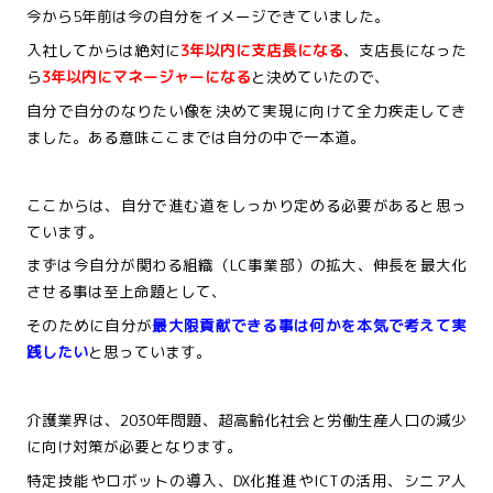
今から5年前は今の自分をイメージできていました。
入社してからは
絶対に
3年以内に支店
長
になる
、支店長になった
ら
3年以内にマネージャー
になる
と決めていたので、
自分で自分のなりたい像を決めて実現に向けて全力疾走してき
ました。ある意味ここまでは自分の中で一本道。
ここからは、自分で進む道をしっかり定める必要があると思っ
ています。
まずは今自分が関わる組織（LC事業部）の拡大、伸長を最大化
させる事は至上命題として、
そのために自分が
最大限貢献できる事は何かを本気で考えて実
践したい
と思っています。
介護業界は、2030年問題、超高齢化社会と労働生産人口の減少
に向け対策が必要となります。
特定技能やロボットの導入、DX化推進やICTの活用、シニア人