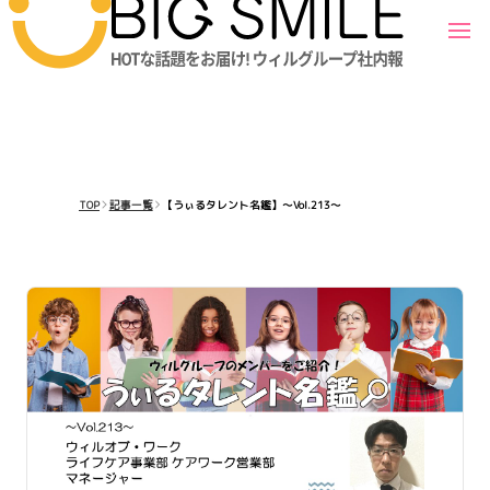
TOP
記事一覧
【うぃるタレント名鑑】～Vol.213～