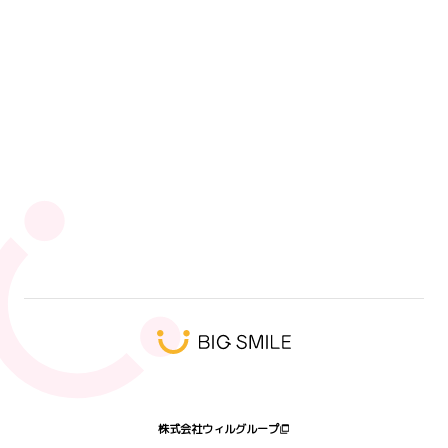
ウィルグループ 採用担当
人気タグ
エンジニア
未経験
SI
SI事業部
キックオフ
ウィルオブワーク
キャリアアップ
9ブロック
営業
ウィル・スイッチ
ハート会の日2026
髭
プログラミング体験会
受賞者
株式会社ウィルグループ