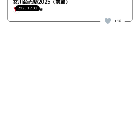
女川商売塾2025（前編）
2025.12.02
WILLハート会
+10
キーワード検索
検索
人気ランキング