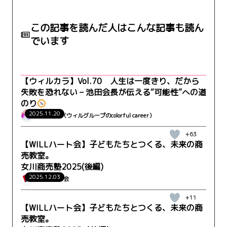
この記事を読んだ人はこんな記事も読ん
でいます
【ウィルカラ】Vol.70 人生は一度きり、だから
失敗を恐れない – 池田会長が伝える“可能性”への道
のり
2025.11.20
ウィルカラ（ウィルグループのcolorful career）
+63
【WILLハート会】子どもたちとつくる、未来の商
売教室。
女川商売塾2025(後編)
2025.12.03
WILLハート会
+11
【WILLハート会】子どもたちとつくる、未来の商
売教室。