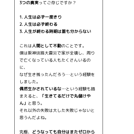
3つの真実
ってご存じですか？
1. 人生は必ず一度きり
2. 人生は必ず終わる
3. 人生が終わる時期は誰も分からない
これは
人間として不動
のことです。
僕は阪神淡路大震災で家が全壊し、周り
で亡くなっている人もたくさんいるの
に、
なぜ生き残ったんだろう…という経験を
しました。
偶然生かされているな…
という経験も踏
まえると、
「生きてるだけで丸儲けや
ん」
と思う。
それ以外の失敗は大した失敗じゃないと
思うんだよね。
究極、
どうなっても自分はまたゼロから