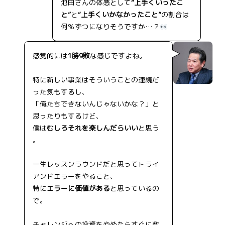
池田さんの体感として
“上手くいったこ
と”
と
“上手くいかなかったこと”
の割合は
何％ずつになりそうですか…？
感覚的には
1勝9敗
な感じですよね。
特に新しい事業はそういうことの連続だ
った気もするし、
「俺たちできないんじゃないかな？」と
思ったりもするけど、
僕は
むしろそれを楽しんだらいい
と思う
。
一生レッスンラウンドだと思ってトライ
アンドエラーをやること、
特に
エラーに価値がある
と思っているの
で。
チャレンジへの投資をやめたらすぐに数