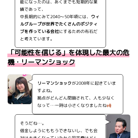
能になったのは、あくまでも短期的な業
績であって、
中長期的にみて2040～50年頃には、
ウィ
ルグループが世界でたくさんのポジティ
ブを作っている会社
にするための布石だ
と考えています。
「可能性を信じる」を体現した最大の危
機・リーマンショック
リーマンショック
が2008年に起きていま
すよね。
拠点がどんどん閉鎖されて、人も少なく
なって…一時は小さくなりましたね
そうだね…。
借金しようにももうできないし、でも会
社は大きくなっていたから固定費はどん