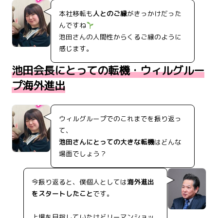
本社移転も
人とのご縁
がきっかけだった
んですね
池田さんの人間性からくるご縁のように
感じます。
池田会長にとっての転機・ウィルグルー
プ海外進出
ウィルグループでのこれまでを振り返っ
て、
池田さんにとっての大きな転機
はどんな
場面でしょう？
今振り返ると、僕個人としては
海外進出
をスタートしたこと
です。
上場を目指していたけどリーマンショッ