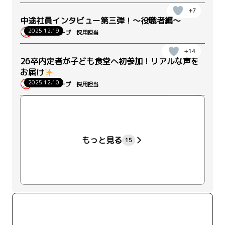
+7
中途社員インタビュー第三弾！～役職者編～
2025.12.19
ウィルグループ 採用担当
+14
26卒内定者が子ども食堂へ初参加！リアルな声を
お届け
2025.12.10
ウィルグループ 採用担当
+22
もっと見る
15