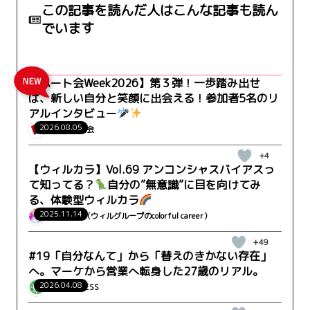
この記事を読んだ人はこんな記事も読ん
でいます
【ハート会Week2026】第３弾！一歩踏み出せ
ば、新しい自分と笑顔に出会える！参加者5名のリ
アルインタビュー
2026.08.05
WILLハート会
+4
【ウィルカラ】Vol.69 アンコンシャスバイアスっ
て知ってる？
自分の”無意識”に目を向けてみ
る、体験型ウィルカラ
2025.11.14
ウィルカラ（ウィルグループのcolorful career）
+49
#19「自分なんて」から「替えのきかない存在」
へ。マーケから営業へ転身した27歳のリアル。
2026.04.08
セイヤクPRESS