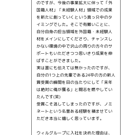
のですが、今後の事業拡大に伴って「外
国籍人材」「未経験人材」領域での成果
を新たに創っていくという真っ只中のタ
イミングでした。そこで有難いことに、
自分自身の担当領域を外国籍・未経験人
材をメインにしてくださり、チャンスし
かない環境の中で沢山の周りの方々のサ
ポートもいただきつつ思いきり成果を伸
ばすことができました。
実は誰にも伝えては無かったのですが、
自分の1つ上の先輩である24卒の方の新人
賞受賞の瞬間を目の当たりにして「来年
は絶対に俺が獲る」と闘志を燃やしてい
たんです(笑)
受賞こそ逃してしまったのですが、ノミ
ネートという名誉ある経験を積ませてい
ただき本当に嬉しく思っています。
ウィルグループに入社を決めた理由は、