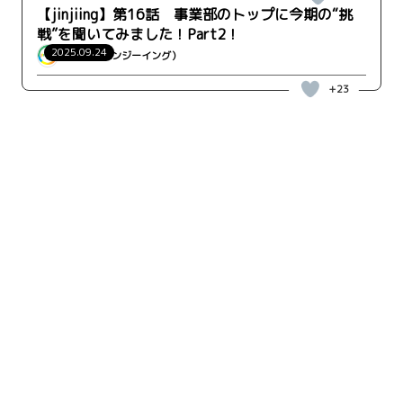
【jinjiing】第16話 事業部のトップに今期の“挑
戦”を聞いてみました！Part2！
2025.09.24
jinjiing（ジンジーイング）
+23
キーワード検索
検索