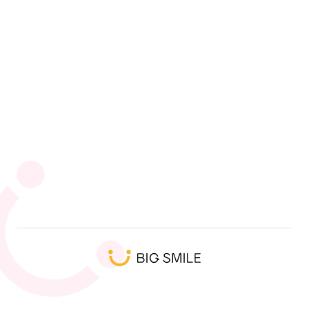
WILLハート会
ウィルカラ（ウィルグループのcolorful career）
ウィルグループ広報担当
人気タグ
エンジニア
未経験
SI
SI事業部
キックオフ
ウィルオブワーク
キャリアアップ
9ブロック
営業
ウィル・スイッチ
ハート会の日2026
髭
プログラミング体験会
受賞者