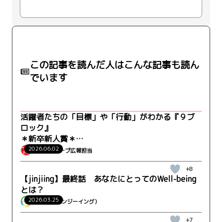
この記事を読んだ人はこんな記事も読ん
でいます
活躍者たちの「目標」や「行動」がわかる『９ブ
ロック』
＊新卒新人賞＊
CON-建設HR本部 首都圏技術部 黒沼さん
2026.06.02
ウィルグループ広報担当
+8
【jinjiing】最終話 あなたにとってのWell-being
とは？
2026.03.25
jinjiing（ジンジーイング）
+7