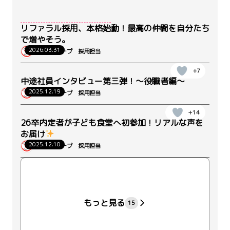
リファラル採用、本格始動！最高の仲間を自分たち
で増やそう。
2026.03.31
ウィルグループ 採用担当
+7
中途社員インタビュー第三弾！～役職者編～
2025.12.19
ウィルグループ 採用担当
+14
26卒内定者が子ども食堂へ初参加！リアルな声を
お届け
2025.12.10
ウィルグループ 採用担当
+22
もっと見る
15