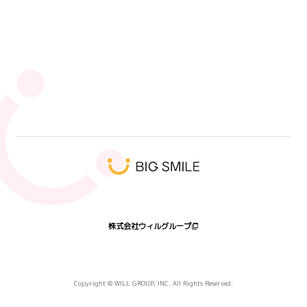
人気タグ
エンジニア
未経験
SI
SI事業部
キックオフ
ウィルオブワーク
キャリアアップ
9ブロック
営業
ウィル・スイッチ
ハート会の日2026
髭
プログラミング体験会
受賞者
株式会社ウィルグループ
Copyright © WILL GROUP, INC. All Rights Reserved.