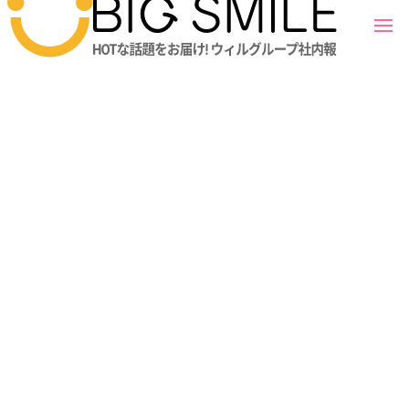
活躍者たちの「目標」や「行動」がわかる『９ブロッ
ク』
＊グループ年間MVP＊
WRK-LC事業部-キッズケア営業部 梅本さん
2026.06.04
ウィルグループ広報担当
+6
活躍者たちの「目標」や「行動」がわかる『９ブロッ
ク』
＊中途新人賞＊
WRK-GM事業部-営業部 松原さん
2026.06.03
ウィルグループ広報担当