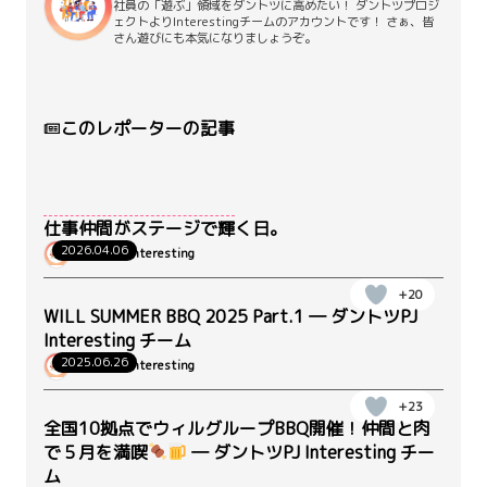
社員の「遊ぶ」領域をダントツに高めたい！ ダントツプロジ
ェクトよりInterestingチームのアカウントです！ さぁ、皆
さん遊びにも本気になりましょうぞ。
このレポーターの記事
仕事仲間がステージで輝く日。
2026.04.06
dantotsu-Interesting
+20
WILL SUMMER BBQ 2025 Part.1 ― ダントツPJ
Interesting チーム
2025.06.26
dantotsu-Interesting
+23
全国10拠点でウィルグループBBQ開催！仲間と肉
で５月を満喫
― ダントツPJ Interesting チー
ム