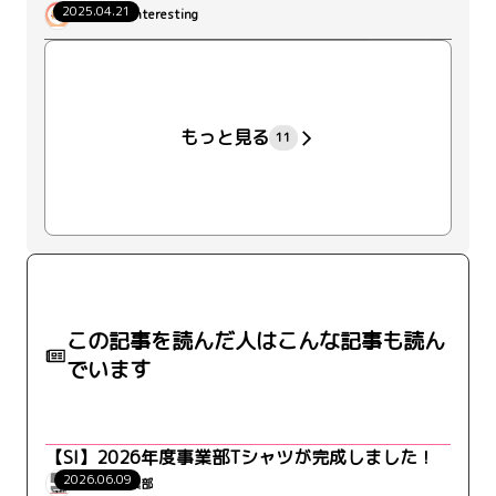
2025.04.21
dantotsu-Interesting
+27
もっと見る
11
この記事を読んだ人はこんな記事も読ん
でいます
【SI】2026年度事業部Tシャツが完成しました！
2026.06.09
WRK_SI事業部