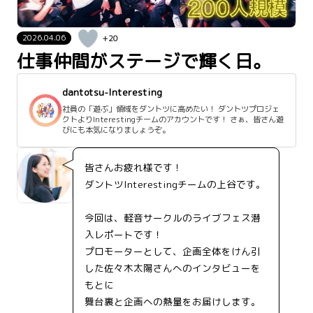
2026.04.06
+20
仕事仲間がステージで輝く日。
dantotsu-Interesting
社員の「遊ぶ」領域をダントツに高めたい！ ダントツプロジェ
クトよりInterestingチームのアカウントです！ さぁ、皆さん遊
びにも本気になりましょうぞ。
皆さんお疲れ様です！
ダントツInterestingチームの上谷です。
今回は、軽音サークルのライブフェス潜
入レポートです！
プロモーターとして、企画全体をけん引
した佐々木太陽さんへのインタビューを
もとに
舞台裏と企画への熱量をお届けします。