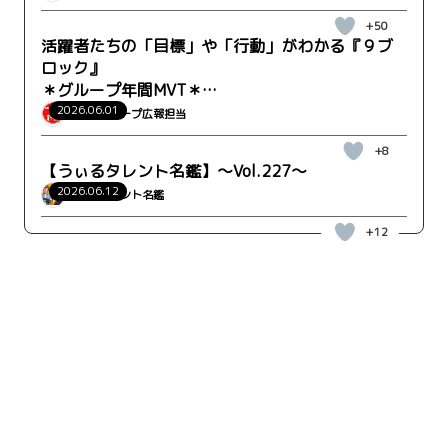
+50
活躍者たちの「目標」や「行動」がわかる『９ブ
ロック』
＊グループ年間MVT＊
WRK-CO事業部 営業推進部 沖縄支店
2026.06.01
ウィルグループ広報担当
+8
【うぃるタレント名鑑】～Vol.227～
2026.06.12
うぃるタレント名鑑
+12
キーワード検索