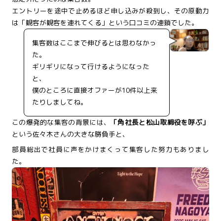
エントリーを途中で止めるほど申し込みが殺到し、その原動力
は「観客が観客を連れてくる」という口コミの連鎖でした。
集客数はここまで伸びるとは思わなかっ
た。
ギリギリになって行けるようになった
と、
僕のところに直接オファーが10件以上来
たりしましてね。
この爆発的な集客の背景には、
「角社長と松山取締役を呼ぶ」
という佐々木さんの大きな勝負手と、
部員総出で社員に声をかけまくって集客した努力もありまし
た。