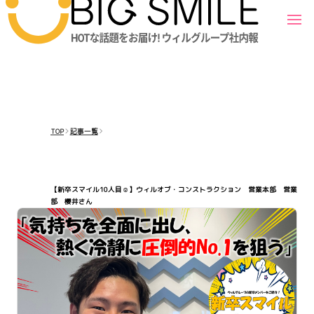
TOP
記事一覧
【新卒スマイル10人目☺】ウィルオブ・コンストラクション 営業本部 営業
部 櫻井さん