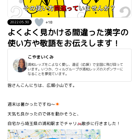
2022.05.30
+18
よくよく見かける間違った漢字の
使い方や敬語をお伝えします！
こやまいくみ
浦和レッズをこよなく愛し、遠征（応援）で全国に飛び回って
います。いつか、ウィルグループが浦和レッズのスポンサーに
なることを夢見ています。
皆さんこんにちは、広報小山です。
週末は暑かったですね～
☀
天気も良かったので体を動かそうと、
自宅から埼玉県の浦和駅までチャリ
散歩に行きました！