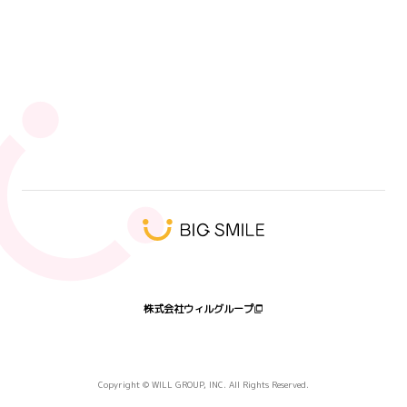
人気タグ
エンジニア
未経験
SI
SI事業部
キックオフ
ウィルオブワーク
キャリアアップ
9ブロック
営業
ウィル・スイッチ
ハート会の日2026
髭
プログラミング体験会
受賞者
株式会社ウィルグループ
Copyright © WILL GROUP, INC. All Rights Reserved.