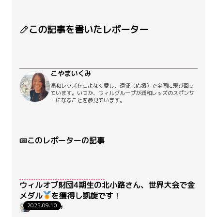
この記事を書いたレポーター
こやまいくみ
浦和レッズをこよなく愛し、遠征（応援）で全国に飛び回っ
ています。いつか、ウィルグループが浦和レッズのスポンサ
ーになることを夢見ています。
このレポーターの記事
ウィルオブ財団4期生の北小路さん、世界大会で金
メダル
を獲得し凱旋です！
2025.09.10
こやまいくみ