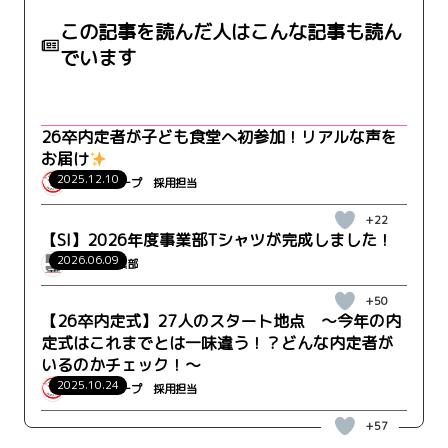
この記事を読んだ人はこんな記事も読ん
でいます
26卒内定者が子ども食堂へ初参加！リアルな声を
お届け
2025.12.10
ウィルグループ 採用担当
+22
【SI】2026年度事業部Tシャツが完成しました！
2026.06.09
WRK_SI事業部
+50
【26卒内定式】27人のスタート地点 ～今年の内
定式はこれまでとは一味違う！？どんな内定者が
いるのかチェック！～
2025.10.24
ウィルグループ 採用担当
+57