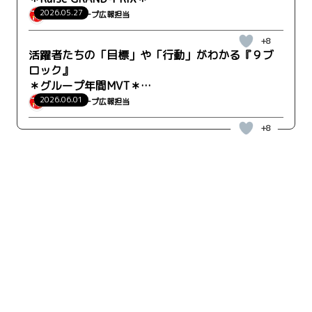
WRK-FO事業部 外国人雇用支援営業部 長尾さん
2026.05.27
ウィルグループ広報担当
+8
活躍者たちの「目標」や「行動」がわかる『９ブ
ロック』
＊グループ年間MVT＊
WRK-CO事業部 営業推進部 沖縄支店
2026.06.01
ウィルグループ広報担当
+8
キーワード検索
検索