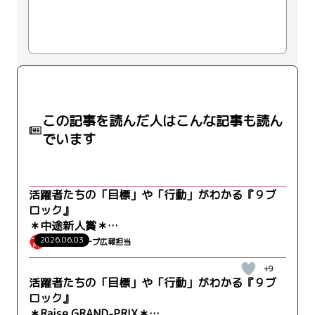
この記事を読んだ人はこんな記事も読ん
でいます
活躍者たちの「目標」や「行動」がわかる『９ブ
ロック』
＊中途新人賞＊
WRK-GM事業部-営業部 松原さん
2026.06.03
ウィルグループ広報担当
+9
活躍者たちの「目標」や「行動」がわかる『９ブ
ロック』
＊Raise GRAND-PRIX＊