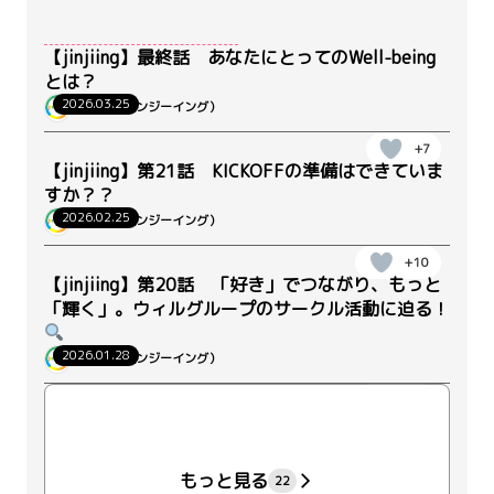
【jinjiing】最終話 あなたにとってのWell-being
とは？
2026.03.25
jinjiing（ジンジーイング）
+7
【jinjiing】第21話 KICKOFFの準備はできていま
すか？？
2026.02.25
jinjiing（ジンジーイング）
+10
【jinjiing】第20話 「好き」でつながり、もっと
「輝く」。ウィルグループのサークル活動に迫る！
2026.01.28
jinjiing（ジンジーイング）
+21
もっと見る
22