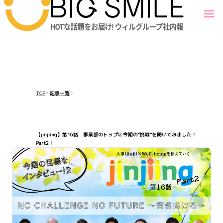
TOP
記事一覧
【jinjiing】第16話 事業部のトップに今期の“挑戦”を聞いてみました！
Part2！